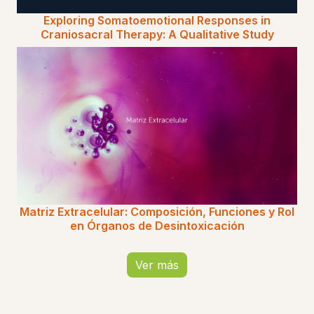
Exploring Somatoemotional Responses in
Craniosacral Therapy: A Qualitative Study
Matriz Extracelular: Composición, Funciones y Rol
en Órganos de Desintoxicación
Ver más