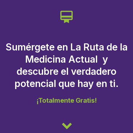
card_membership
Sumérgete en La Ruta de la
Medicina Actual y
descubre el verdadero
potencial que hay en ti.
¡Totalmente Gratis!
keyboard_arrow_down