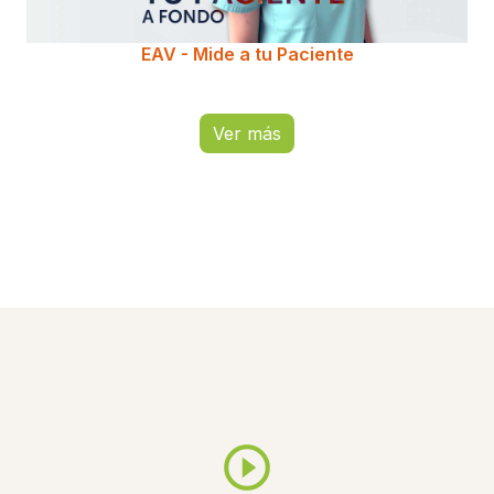
EAV - Mide a tu Paciente
Ver más
play_circle_outline