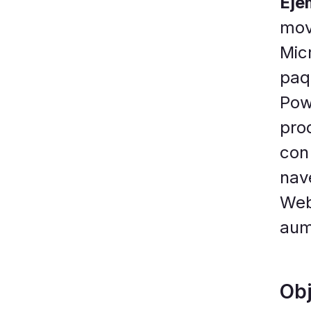
Eje
mov
Mic
paq
Pow
pro
con
nav
Web
aum
Obj