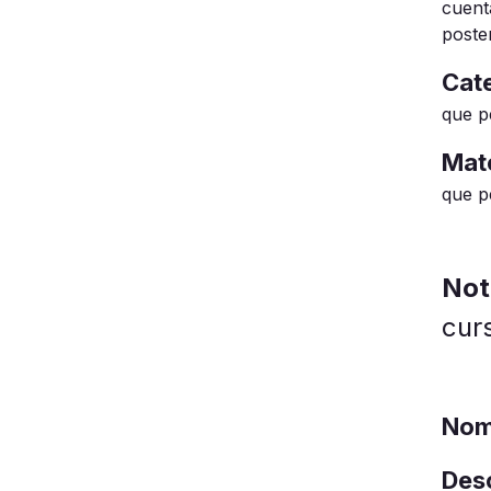
cuent
poster
Cate
que p
Mate
que p
No
cur
Nom
Des