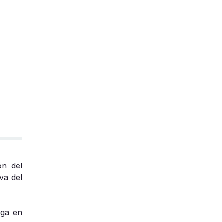
.
ón del
va del
nga en