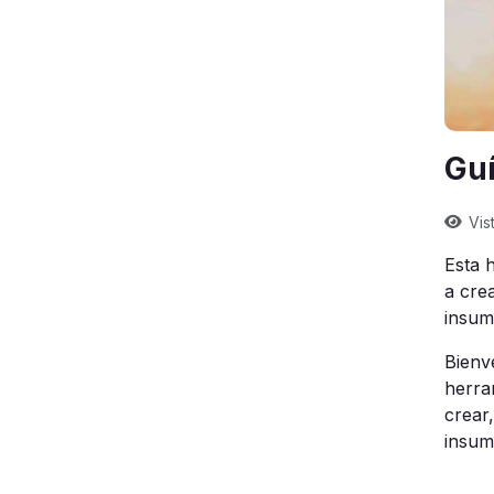
Guí
Vis
Esta 
a crea
insum
Bienv
herra
crear
insum