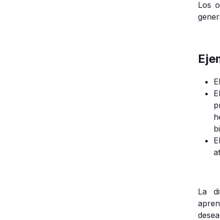
Los o
gener
Eje
E
E
p
h
b
E
a
La di
apren
desea