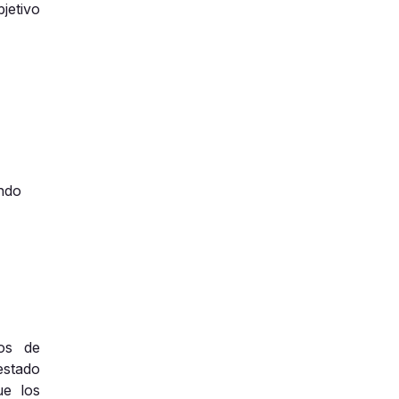
jetivo
ndo
,
vos de
estado
ue los