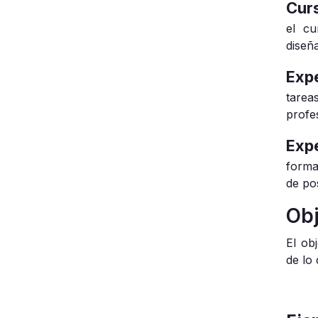
Curs
el cu
diseñ
Exp
tare
profe
Exp
forma
de pos
Obj
El ob
de lo