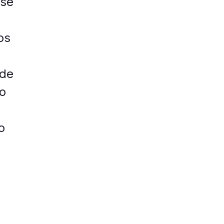
 se
os
 de
do
o