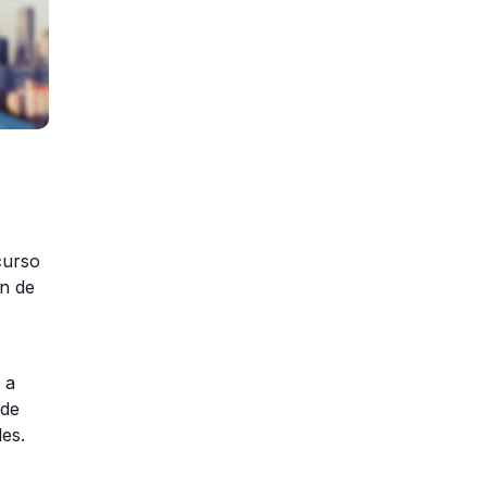
curso
en de
 a
 de
es.