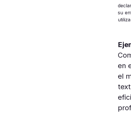
decla
su en
utili
Eje
Com
en 
el 
tex
efic
prof