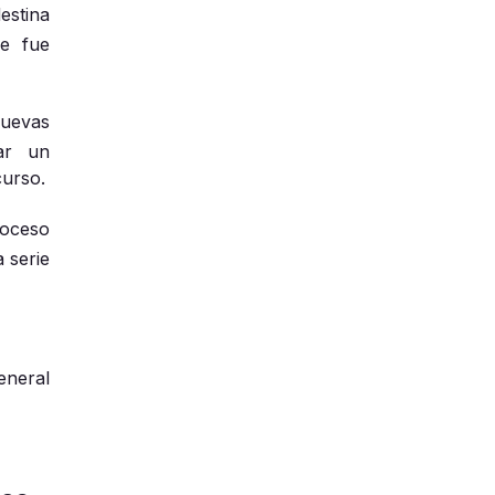
destina
ue fue
nuevas
ar un
curso.
roceso
 serie
eneral