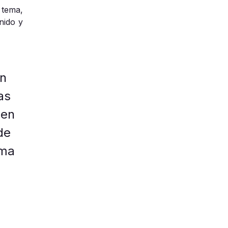
 tema,
nido y
en
as
 en
de
rma