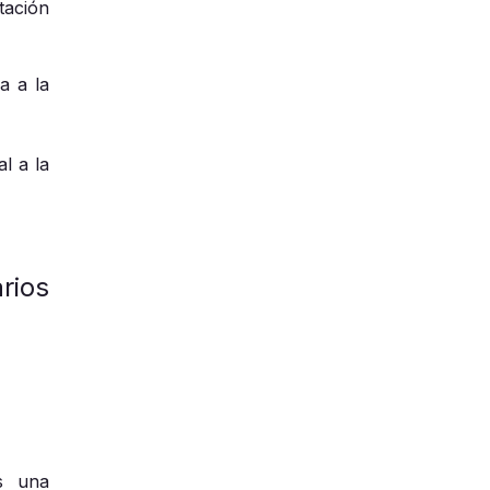
tación
a a la
l a la
rios
s una