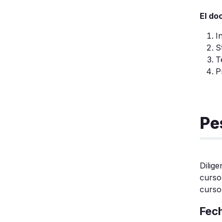
El do
I
S
T
P
Pe
Dilig
curso
curso
Fec