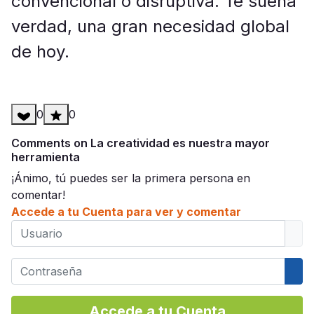
convencional o disruptiva. Te suena
verdad, una gran necesidad global
de hoy.
0
0
Comments on La creatividad es nuestra mayor
herramienta
¡Ánimo, tú puedes ser la primera persona en
comentar!
Accede a tu Cuenta para ver y comentar
Usuario
Contraseña
Mos
Accede a tu Cuenta