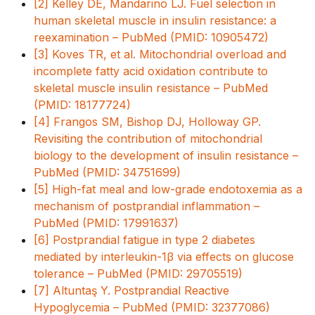
[2] Kelley DE, Mandarino LJ. Fuel selection in
human skeletal muscle in insulin resistance: a
reexamination – PubMed (PMID: 10905472)
[3] Koves TR, et al. Mitochondrial overload and
incomplete fatty acid oxidation contribute to
skeletal muscle insulin resistance – PubMed
(PMID: 18177724)
[4] Frangos SM, Bishop DJ, Holloway GP.
Revisiting the contribution of mitochondrial
biology to the development of insulin resistance –
PubMed (PMID: 34751699)
[5] High-fat meal and low-grade endotoxemia as a
mechanism of postprandial inflammation –
PubMed (PMID: 17991637)
[6] Postprandial fatigue in type 2 diabetes
mediated by interleukin-1β via effects on glucose
tolerance – PubMed (PMID: 29705519)
[7] Altuntaş Y. Postprandial Reactive
Hypoglycemia – PubMed (PMID: 32377086)