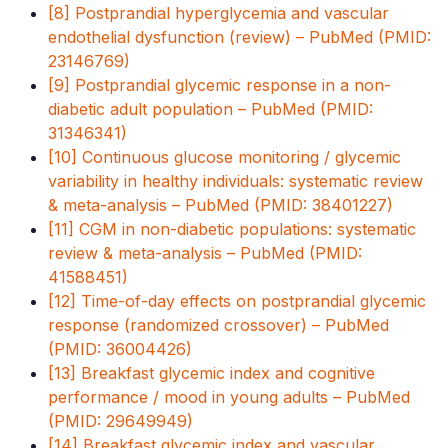
[8] Postprandial hyperglycemia and vascular
endothelial dysfunction (review) – PubMed (PMID:
23146769)
[9] Postprandial glycemic response in a non-
diabetic adult population – PubMed (PMID:
31346341)
[10] Continuous glucose monitoring / glycemic
variability in healthy individuals: systematic review
& meta-analysis – PubMed (PMID: 38401227)
[11] CGM in non-diabetic populations: systematic
review & meta-analysis – PubMed (PMID:
41588451)
[12] Time-of-day effects on postprandial glycemic
response (randomized crossover) – PubMed
(PMID: 36004426)
[13] Breakfast glycemic index and cognitive
performance / mood in young adults – PubMed
(PMID: 29649949)
[14] Breakfast glycemic index and vascular