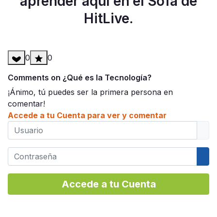
aprender aquí en el Sofá de
HitLive.
0
0
Comments on ¿Qué es la Tecnología?
¡Ánimo, tú puedes ser la primera persona en
comentar!
Accede a tu Cuenta para ver y comentar
Usuario
Contraseña
Mos
Accede a tu Cuenta