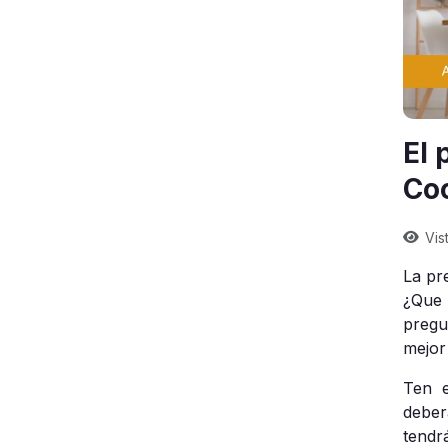
El 
Co
Vis
La pr
¿Que 
pregu
mejor
Ten 
deber
tendr