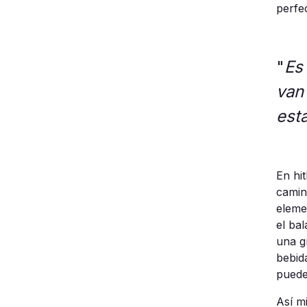
perfe
"
Es
van
est
En hi
camin
eleme
el
bal
una g
bebid
pued
Así m