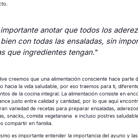
cto.
 importante anotar que todos los adere
 bien con todas las ensaladas, sin impor
as que ingredientes tengan.
"
tlive creemos que una
alimentación consciente
hace parte d
o hacia la
vida saludable
, por eso traemos para ti, diferent
ntos de la
cocina integral
. La
alimentación
consiste en enc
ance
justo entre
calidad
y cantidad, por lo que aquí encont
ran variedad de
recetas
para preparar
ensaladas
,
aderezo
as
,
snacks
,
comida vegetariana
e incluso
postres
saludabl
es
compartir
en
familia
.
ismo es importante entender la importancia del
ayuno
y las