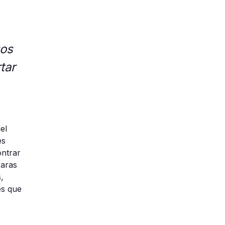
zos
tar
el
es
ontrar
raras
s
,
es que