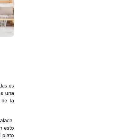
das es
es una
 de la
lada,
n esto
 plato